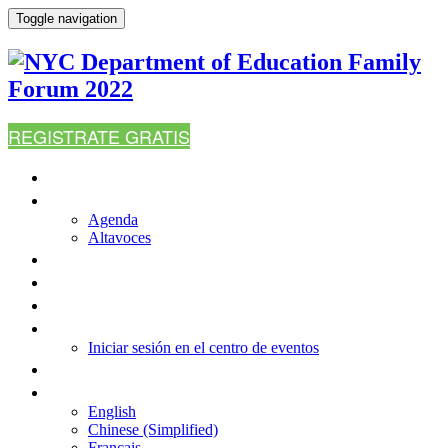
Toggle navigation
REGISTRATE GRATIS
CASA
AGENDA
Agenda
Altavoces
¿POR QUÉ ASISTIR?
PREGUNTAS MÁS FRECUENTES
RECURSOS
INICIAR SESIÓN EN EL CENTRO DE EVENTOS
Iniciar sesión en el centro de eventos
CONTÁCTENOS
IDIOMA
English
Chinese (Simplified)
Français