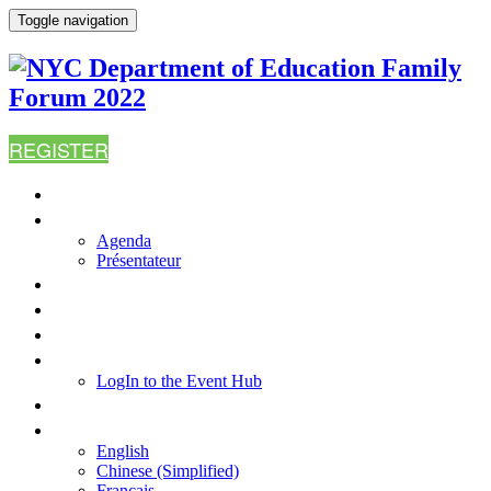
Toggle navigation
REGISTER
ACCUEIL
AGENDA
Agenda
Présentateur
WHY ATTEND?
FAQ
RESOURCES
LOGIN TO THE EVENT HUB
LogIn to the Event Hub
CONTACT US
LANGUE
English
Chinese (Simplified)
Français