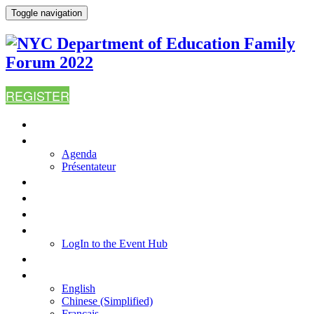
Toggle navigation
REGISTER
ACCUEIL
AGENDA
Agenda
Présentateur
WHY ATTEND?
FAQ
RESOURCES
LOGIN TO THE EVENT HUB
LogIn to the Event Hub
CONTACT US
LANGUE
English
Chinese (Simplified)
Français