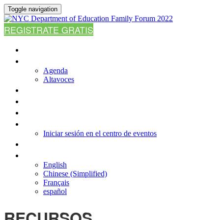
Toggle navigation
REGISTRATE GRATIS
CASA
AGENDA
Agenda
Altavoces
¿POR QUÉ ASISTIR?
PREGUNTAS MÁS FRECUENTES
RECURSOS
INICIAR SESIÓN EN EL CENTRO DE EVENTOS
Iniciar sesión en el centro de eventos
CONTÁCTENOS
IDIOMA
English
Chinese (Simplified)
Français
español
RECURSOS