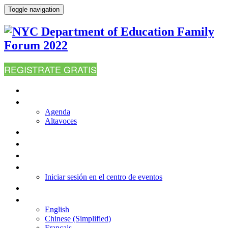
Toggle navigation
REGISTRATE GRATIS
CASA
AGENDA
Agenda
Altavoces
¿POR QUÉ ASISTIR?
PREGUNTAS MÁS FRECUENTES
RECURSOS
INICIAR SESIÓN EN EL CENTRO DE EVENTOS
Iniciar sesión en el centro de eventos
CONTÁCTENOS
IDIOMA
English
Chinese (Simplified)
Français